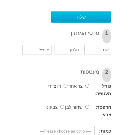
פרטי המזמין
מעטפות
ל
צד אחד
דו צדדי
טפה:
פסת
שחור לבן
צבעוני
:
ת: