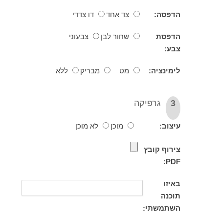
פסה:
צד אחד
דו צדדי
פסת
שחור לבן
צבעוני
:
ינציה:
מט
מבריק
ללא
גרפיקה
וב:
מוכן
לא מוכן
וף קובץ
P
זו
נה
תמשתי: