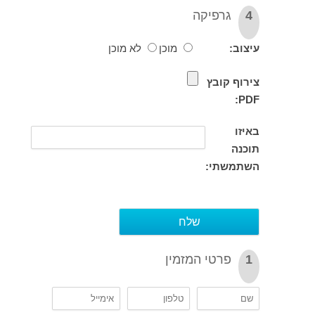
גרפיקה
וב:
מוכן
לא מוכן
וף קובץ
P
זו
נה
תמשתי:
פרטי המזמין