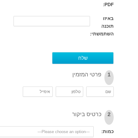
P
זו
נה
תמשתי:
פרטי המזמין
כרטיס ביקור
ת: