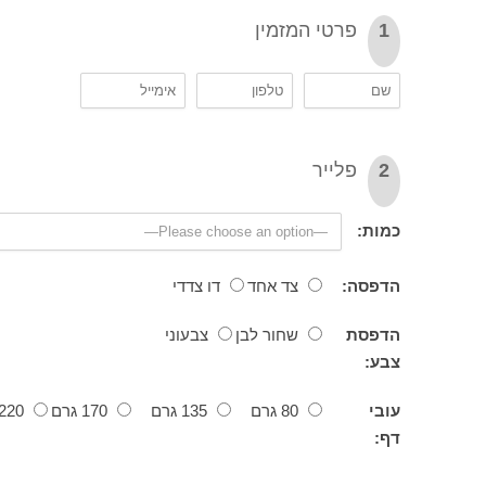
פרטי המזמין
פלייר
ת:
פסה:
צד אחד
דו צדדי
פסת
שחור לבן
צבעוני
:
י
80 גרם
135 גרם
170 גרם
220 גרם