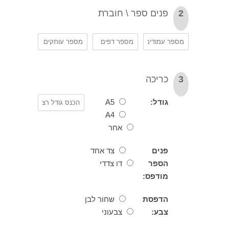
פנים ספר \ חוברת
כריכה
גודל:
A5
A4
אחר
פנים
צד אחד
הספר
דו צדדי
מודפס:
הדפסת
שחור לבן
צבע:
צבעוני