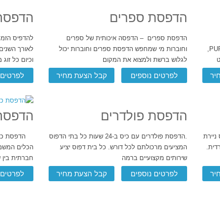
הדפסת ספרים
הדפסת 
הדפסת ספרים – הדפסה איכותית של ספרים
להדפיס הזמנ
מט/מבריק, פולי דיגיטלי, כריכות: קשה, חמה PUR,
וחוברות מי שמחפש הדפסת ספרים וחוברות יכול
לאורך השנים
ט
לגלוש ברשת ולמצוא את המקום
וכיום כל זוג
יר
לפרטים נוספים
קבל הצעת מחיר
לפרטים 
הדפסת פולדרים
הדפסת 
ניירת
.הדפסת פולדרים עם כיס ב-24 שעות כל בתי הדפוס
הדפסת כרטיס
דית.
המציעים מרכולתם לכל דורש. כל בית דפוס יציע
הכלים המשמע
שירותים מקצועיים ברמה
חברתית בין ש
יר
לפרטים נוספים
קבל הצעת מחיר
לפרטים 