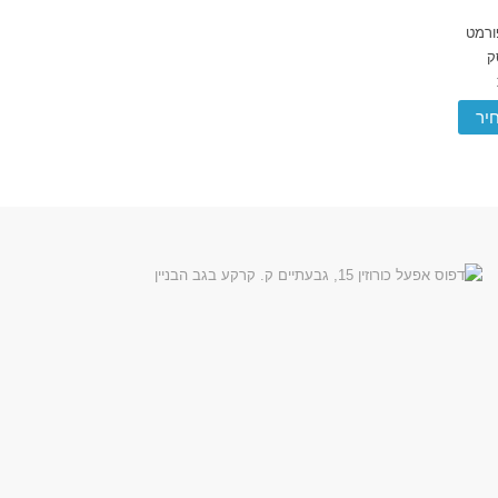
ורמט
ק
יר