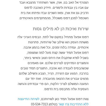
הצטרף אל האב בנו, אורן, אשר השתחרר מהצבא ועבד
עם אביו בין עבודות ולימודים. חיידק האהבה לדפוס
הדביק גם את אורן, ומאז השניים עבדו ופיתחו את בית
השכפול למכון דפוס משוכלל, מהמתקדמים והאיכותיים.
שירות ואיכות הן לא מילים גסות
דפוס אפעל מתחיל במקום של לתת. הבסיס הערכי עליו
מושתת העסק הוא שילוב של שירותיות, פתרונות
איכותיים, עמידה בלוח זמנים, וכל זאת בהמון אהבה.
דפוס אפעל תמיד עושה קצת מעל למה שמצופה,
בשביל לוודא שתקבלו את היחס הטוב והאישי ביותר,
והמוצרים המדויקים לצרכים שלכם. אנו מאמינים
שכשהבסיס לעבודה הוא אהבה, התוצרים תמיד טובים
בהרבה. המגע עם היצירה, הנייר, הצבע והשילוב שלהם
מהווים עבורינו את ההנאה מהעבודה. זאת יחד עם
המענה המושלם לצרכי הלקוח, הם פרי עבודתינו והגישה
העסקית עליה מתבסס בית הדפוס.
צוות דפוס אפעל תמיד כאן לשירותכם,
לשיחת התייעצות
ללא התחייבות צרו קשר
בטלפון 03-534-7313