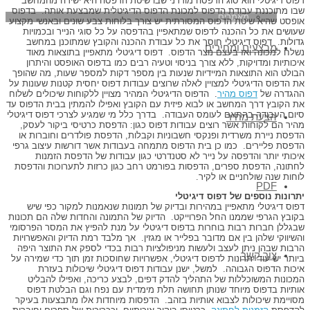
דפוס דיגיטלי הוא סוג הדפסה מודרני שבו שיטת הדפסה היא ישירה מהמחשב
שבו מתוכננת עבודת הדפוס למכונת הדפוס הדיגיטלית שמבצעת אותה. בדפוס
מאמרים
אופסט שהיא שיטת הדפוס המסורתית יש צורך בלוחות צבע שונים ובאנשי מקצוע
שעושים את כל ההכנה לדפוס שמתאפיין בהדפסה על כל סוגי הנייר ובכמויות
גדולות. דפוס דיגיטלי חוסך את כל עבודת ההכנה והקובץ שמתוכנן במחשב
מבצעים ומחירים
נשלח למכונה ואז בעצם נוצר הדפוס. דפוס דיגיטלי מתאפיין בתוצאות מאוד
איכותיות ומדויקות, ללא צורך בניסוי וטעיה רבים כמו בדפוס האופסט והיתרון
הבולט הוא התוצאות המיידיות שנעות בין מספר דקות למספר שעות, מה שהופך
את הדפוס הדיגיטלי למצויין לאלה שרוצים עבודות דפוס יחסית קטנות שעונות על
ההגדרה של
דפוס מהיר
. הדפוס הדיגיטלי המהיר מצויין ללקוחות שיכולים לשלוח
את הקובץ דרך המחשב או לבוא פיזית עם הקובץ ואפילו להמתין בבית הדפוס עד
סיום העבודה בהתאם לעומס העבודה. בדרך כלל מי שמגיע לצרכי דפוס דיגיטלי
הצעת מחיר
מהיר הם לקוחות אשר רוצים עבודות דפוס כגון: הדפסת כרטיסי ביקור לעסק,
הדפסת ניירת משרדית ופנקסי חשבוניות וקבלות, הדפסת פולדרים וחוברות או
הדפסת פליירים. כמו כן בית הדפוס מתמחה בעבודות אשר דורשות עיצוב גרפי
איכותי יותר והדפסה על נייר לא סטנדרטי כגון עבודות של הדפסת הזמנות
לחתונה, הדפסת ספרים, הדפסות בפורמט רחב כגון כרזות לתערוכות והדפסת
לוחות שנה שולחניים או לקיר.
PDF
יתרונות נוספים של דפוס דיגיטלי
דפוס דיגיטלי מתאפיין במהירות ובדיוק של תמונות שנאמנות למקור כפי שיש
בקובץ הגרפי שממנו החל הפרוייקט. הדיוק של התמונה והחדות שלה הם תכונות
שבגללן חברות רבות בוחרות בדפוס דיגיטלי על מנת להפיץ את המסר הפרסומי
והשיווקי שלהן בין אם מדובר בפלייר או מגזין. אך מלבד רמת הדיוק והאפשרויות
הרבות שבהן ניתן לעצב ולעשות מניפולציות רבות בכדי לספק את התוצר היפה
צור קשר
ביותר יש עוד יתרונות לדפוס דיגיטלי, אפשרויות שחוסכות זמן תוך כדי שמירה על
איכות הדפוס הגבוהה. למשל, ישנן עבודות דפוס דיגיטלי שיכולות בעזרת
המכונות המשוכללות של התהליך להדק דפים, לבצע כריכה, ואפילו להבליט
אותיות בדפוס מיוחד שנותן תחושה תלת מימדית עם נפח וגם הבלטת דפוס
מסויימת שיכולות לצבוא אותיות בזהב. הדפסות מיוחדות אלו מתבצעות בעיקר