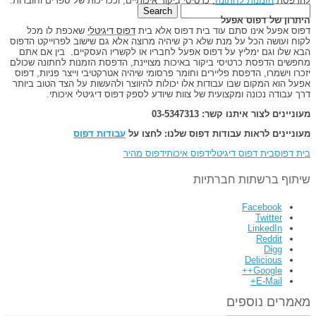
להדפסת
הזמנות לחתונה
, כרטיסי ביקור איכותיים, וככריכות של ספרים וחוברות.
היתרון של דפוס אפעל
דפוס אפעל אינו סתם עוד בית דפוס אלא בית
דפוס דיגיטלי
שאכפת לו מכל
לקוח ועושה הכל על מנת שלא רק שיהיה מרוצה אלא גם שישוב לפרוייקט הדפוס
הבא שלו וגם ימליץ על דפוס אפעל לחבריו או לקשריו העסקיים. בין אם אתם
מחפשים הדפסת כרטיסי ביקור באיכות מצויינת, הדפסת הזמנות לחתונה שכולם
יזכרו וישמרו, הדפסת פליירים וחומר פרסומי שיהיה אטרקטיבי וייצר פניות, דפוס
אפעל הוא המקום שבו עבודות אלו יכולות להיווצר ולהעשות על הצד הטוב ביותר
דרך עבודה נכונה ומקצועית של צוות שיודע לספק דפוס דיגיטלי איכותי.
מעוניינים לצור איתנו קשר: 03-5347313
מעוניינים לראות עבודות דפוס שלנו: לחצו על
עבודות דפוס
בית דפוס
בית דפוס דיגיטלי
דפוס איכותי
דפוס מהיר
שיתוף ברשתות חברתיות
Facebook
Twitter
LinkedIn
Reddit
Digg
Delicious
Google++
E-Mail+
מאמרים נוספים