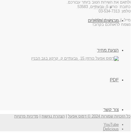
ולתאם את השירות הטוב ביותר עבורכם.
כתובת: כורזין 5, גבעתיים, 53583
מאמרים
טלפון: 03-534-7313
מבצעים ומחירים
מייל:
efal@efalprint.co.il
נשמח לראותכם בקרוב!
הצעת מחיר
PDF
צור קשר
כל הזכויות שמורות 2024 © דפוס אפעל
|
הצהרת נגישות
|
מדיניות פרטיות
YouTube
Delicious