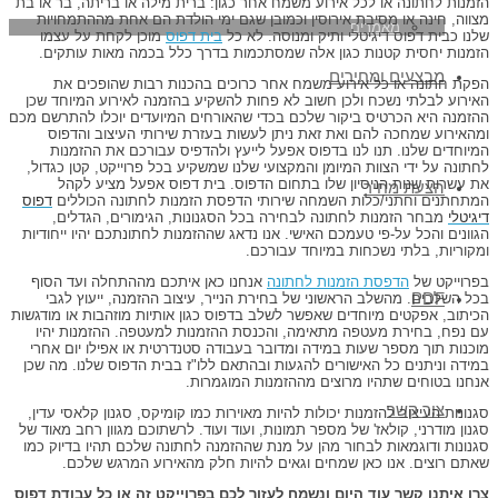
הזמנות לחתונה או לכל אירוע משמח אחר כגון: ברית מילה או בריתה, בר או בת
מצווה, חינה או מסיבת אירוסין וכמובן שגם ימי הולדת הם אחת מההתמחויות
מאמרים
שלנו כבית דפוס דיגיטלי ותיק ומנוסה. לא כל
בית דפוס
מוכן לקחת על עצמו
הזמנות יחסית קטנות כגון אלה שמסתכמות בדרך כלל בכמה מאות עותקים.
מבצעים ומחירים
הפקת חתונה או כל אירוע משמח אחר כרוכים בהכנות רבות שהופכים את
האירוע לבלתי נשכח ולכן חשוב לא פחות להשקיע בהזמנה לאירוע המיוחד שכן
ההזמנה היא הכרטיס ביקור שלכם בכדי שהאורחים המיועדים יוכלו להתרשם מכם
ומהאירוע שמחכה להם ואת זאת ניתן לעשות בעזרת שירותי העיצוב והדפוס
המיוחדים שלנו. תנו לנו בדפוס אפעל לייעץ ולהדפיס עבורכם את ההזמנות
לחתונה על ידי הצוות המיומן והמקצועי שלנו שמשקיע בכל פרוייקט, קטן כגדול,
את עשרות שנות הניסיון שלו בתחום הדפוס. בית דפוס אפעל מציע לקהל
הצעת מחיר
המתחתנים וחתני/כלות השמחה שירותי הדפסת הזמנות לחתונה הכוללים
דפוס
דיגיטלי
מבחר הזמנות לחתונה לבחירה בכל הסגנונות, הגימורים, הגדלים,
הגוונים והכל על-פי טעמכם האישי. אנו נדאג שההזמנות לחתונתכם יהיו ייחודיות
ומקוריות, בלתי נשכחות במיוחד עבורכם.
בפרוייקט של
הדפסת הזמנות לחתונה
אנחנו כאן איתכם מההתחלה ועד הסוף
PDF
בכל השלבים. מהשלב הראשוני של בחירת הנייר, עיצוב ההזמנה, ייעוץ לגבי
הכיתוב, אפקטים מיוחדים שאפשר לשלב בדפוס כגון אותיות מוזהבות או מודגשות
עם נפח, בחירת מעטפה מתאימה, והכנסת ההזמנות למעטפה. ההזמנות יהיו
מוכנות תוך מספר שעות במידה ומדובר בעבודה סטנדרטית או אפילו יום אחרי
במידה וניתנים כל האישורים להגעות ובהתאם ללו"ז בבית הדפוס שלנו. מה שכן
אנחנו בטוחים שתהיו מרוצים מההזמנות המוגמרות.
צור קשר
סגנונות העיצוב להזמנות יכולות להיות מאוירות כמו קומיקס, סגנון קלאסי עדין,
סגנון מודרני, קולאז' של מספר תמונות, ועוד ועוד. לרשתוכם מגוון רחב מאוד של
סגנונות ודוגמאות לבחור מהן על מנת שההזמנה לחתונה שלכם תהיו בדיוק כמו
שאתם רוצים. אנו כאן שמחים וגאים להיות חלק מהאירוע המרגש שלכם.
צרו איתנו קשר עוד היום ונשמח לעזור לכם בפרוייקט זה או כל עבודת דפוס