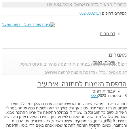
ברוכים הבאים לדפוס אפעל
03-5347313
למקרים דחופים
052-8332414
דף הבית
מאמרים.
שירותי דפוס
דפוס אפעל מתמחה בפתרונות הדפסה מהירים ודפוס דיגיטלי
דפוס אפעל
/
כללי
/
הדפסת הזמנות לחתונה ואירועים
הדפסת הזמנות לחתונה ואירועים
עבודות דפוס
8 בספטמבר 2023
כללי
חתונה היא חד מהאירועים היותר מרגשים שחווה אדם במהלך חייו ולכן חשוב
שביום זה הזוג הטרי יהיה עסוק אך ורק באיך להרגע ולשמוח כמה שיותר במהלך
האירוע. לשם כך הזוג וכל מי שעוזר לו במהלך התקופה של ארגון החתונה מביא
מהניסיון שלו על מנת שכל מה שקודם לאירוע כגון: בחירת האולם או גן האירועים,
אודות
בחירת תקליטן, ברמן,
בר מתוקים
, עיצוב האירוע, כל הסידורים עם הרבנות
והכתובה, וכמובן הדפסת הזמנות לחתונה שכאן אנחנו באים לידי ביטוי. הדפסת