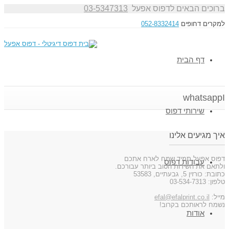
ברוכים הבאים לדפוס אפעל
03-5347313
למקרים דחופים
052-8332414
דף הבית
whatsappI
שירותי דפוס
איך מגיעים אלינו
דפוס אפעל תמיד שמח לארח אתכם
עבודות דפוס
ולתאם את השירות הטוב ביותר עבורכם.
כתובת: כורזין 5, גבעתיים, 53583
טלפון: 03-534-7313
מייל:
efal@efalprint.co.il
נשמח לראותכם בקרוב!
אודות