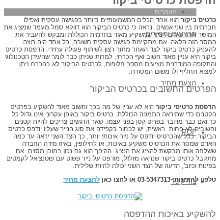
הדפסת כרטיסי ביקור
מאמרים
כרטיס ביקור
הוא אחד הכלים המשמעותיים ביותר בפגישה עסקית ואפילו
חברתית בין שני אנשים. נראה כי כרטיס הביקור הוא דווקא סמל מעמד שמציג את
מבצעים ומחירים
המוסר אותו כאדם רציני שמשקיע מאוד בתדמית הכוללת ומבקש להעביר את
המסר הזה הלאה. אם מתקיימת פגישה עסקית חשובה, כל אחד היה רוצה
להעניק כרטיס ביקור לצד האחר מתוך רצון לשיתוף פעולה עתידי. הדפסת כרטיס
ביקור היא עניין מאוד חשוב ואף הכרחי, למרות שניתן כבר לומר שהעידן הטכנולוגי
והתקופה המודרנית מציעים מספר חלופות, לכרטיס הביקור לא בהכרח ניתן
למצוא תחליף ולו משום המסורת.
הצעת מחיר
הפרטים החשובים בכרטיס הביקור
הדפסת כרטיסי ביקור
היא לא עניין של מה בכך וחשוב מאוד להשקיע בפרטים
הקטנים כדי שתיראה התמונה הכוללת. כרטיס ביקור באופן עקרוני אינו גדול כל
כך ואם כבר מדובר בפריט קטן בפני עצמו, שאר הדגשים צריכים להיות קטנים
וחשובים לא פחות. ראשית, יש לבחור בקפידה את סוג הנייר שעליו יודפס כרטיס
PDF
הביקור. ככל שהכרטיס יודפס על נייר איכותי יותר, כך הצד השני יראה עד כמה
האדם שמסר את הכרטיס משקיע באיכות, או לחילופין, באיזו מידה החברה
ששלחה אותו מבקשת להציג את הנציג. ההיפך הוא גם נכון במובן מסוים. אם
מתקבל כרטיס ביקור שנראה מזלזל, מודפס על נייר פשוט עם פוטנציאל לקמטים
בפינות וכיוב', הדעה של הצד השני יכולה להיות שלילית.
טלפון להזמנות: 03-5347313 או לחצו כאן
להצעת מחיר
צור קשר
להשקיע באיכות ההדפסה