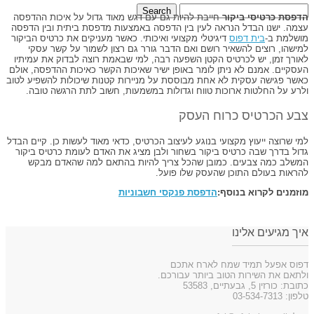
הדפסת כרטיסי ביקור
חייבת להיות גם עם דגש מאוד גדול על איכות ההדפסה
עצמה. ישנו הבדל הנראה לעין בין הדפסה באמצעות מדפסת ביתית ובין הדפסה
מושלמת ב-
בית דפוס
דיגיטלי מקצועי ואיכותי. כאשר מעניקים את כרטיס הביקור
למישהו, רוצים להשאיר רושם ואם הדבר גורר גם רצון לשמור על קשר עסקי
לאורך זמן, יש לכרטיס הקטן השפעה רבה, למי שבאמת רוצה לבדוק את עמיתיו
העסקיים. אמנם לא ניתן לומר באופן ישיר שאיכות הקשר כאיכות ההדפסה, אולם
כאשר פגישה עסקית לא אחת מבוססת על מניירות קטנות שיכולות להשפיע לטוב
ולרע על החלטות ארוכות טווח וגדולות במשמעות, חשוב לתת הרגשה טובה.
צבע הכרטיס כרוח העסק
למי שרוצה ייעוץ מקצועי בנוגע לעיצוב הכרטיס, כדאי מאוד לעשות כן. קיים הבדל
גדול בדרך שבה כרטיס ביקור בשחור ולבן מציג את האדם לעומת כרטיס ביקור
המשלב כמה צבעים. כמובן שהכל צריך להיות בהתאם למה שהאדם מבקש
להראות בעולם התוכן שהעסק שלו פועל.
מוזמנים לקרוא בנוסף:
הדפסת פנקסי חשבוניות
איך מגיעים אלינו
דפוס אפעל תמיד שמח לארח אתכם
ולתאם את השירות הטוב ביותר עבורכם.
כתובת: כורזין 5, גבעתיים, 53583
טלפון: 03-534-7313