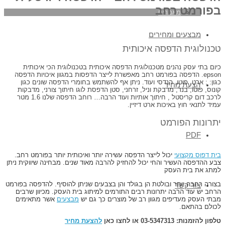
בפורמט רחב
מאמרים
מבצעים ומחירים
טכנולוגית הדפסה איכותית
כיום בתי עסק נהנים מטכנולוגית הדפסה איכותית בטכנולוגית הכי איכותית
epson. הדפסה בפורמט רחב מאפשרת לייצר הדפסות במגוון איכויות הדפסה
כגון: : ארט, פוטו, הנדסי ועוד. ניתן אף להשתמש בחומרי הדפסה שונים כגון
הצעת מחיר
קונוס, פוטו, בנר, מדבקת וניל, זרחני, סטן הדפסת לוגו חיתוך צורני, מדבקות
לרכב דום קריסטל , חיתוך אותיות ועוד הרבה… רוחב הדפסה שלנו 1.6 מטר
עמיד לתנאי חוץ באיכות ארט דיזיין.
יתרונות הפורמט
PDF
בית דפוס מקצועי
יכול לייצר הדפסה עשירה יותר ואיכותית יותר בפורמט רחב.
צבע ההדפסה העשיר והחי יכול להחזיק להרבה מאוד שנים. מבחינה שיווקית ניתן
למתג את בית העסק
בצורה רחבה יותר ובולטת הן בגולד והן בצבעים שניתן להוסיף. להדפסה בפורמט
צור קשר
הרחב יש עוד הרבה יתרונות רבים התורמים למיתוג בית העסק. מכיוון שרבים
מבתי העסק מעדיפים מגוון רב של מוצרים כך גם יש
מבצעים
אשר מתאימים
לכולם בהתאם.
טלפון להזמנות: 03-5347313 או לחצו כאן
להצעת מחיר