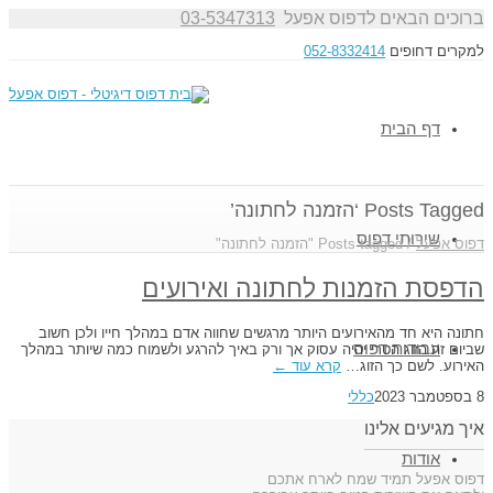
ברוכים הבאים לדפוס אפעל
03-5347313
למקרים דחופים
052-8332414
דף הבית
Posts Tagged ‘הזמנה לחתונה’
שירותי דפוס
דפוס אפעל
/
Posts tagged "הזמנה לחתונה"
הדפסת הזמנות לחתונה ואירועים
חתונה היא חד מהאירועים היותר מרגשים שחווה אדם במהלך חייו ולכן חשוב
עבודות דפוס
שביום זה הזוג הטרי יהיה עסוק אך ורק באיך להרגע ולשמוח כמה שיותר במהלך
האירוע. לשם כך הזוג…
קרא עוד ←
8 בספטמבר 2023
כללי
איך מגיעים אלינו
אודות
דפוס אפעל תמיד שמח לארח אתכם