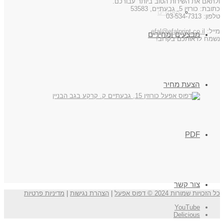
ולתאם את השירות הטוב ביותר עבורכם.
כתובת: כורזין 5, גבעתיים, 53583
מאמרים
טלפון: 03-534-7313
מייל:
efal@efalprint.co.il
מבצעים ומחירים
נשמח לראותכם בקרוב!
הצעת מחיר
PDF
צור קשר
כל הזכויות שמורות 2024 © דפוס אפעל
|
הצהרת נגישות
|
מדיניות פרטיות
YouTube
Delicious